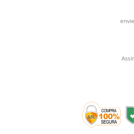
envi
Assi