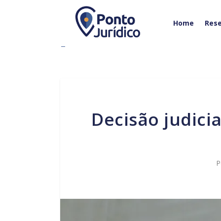
Home
Rese
Decisão judicial afasta uso de valor venal de referência
P