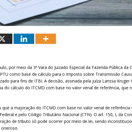
ulo, por meio da 3ª Vara do Juizado Especial da Fazenda Pública da 
do IPTU como base de cálculo para o Imposto sobre Transmissão Cau
ilizado para fins de ITBI. A decisão, assinada pela juíza Larissa Kru
ia do cálculo do ITCMD com base no valor venal de referência, que r
ue a majoração do ITCMD com base no valor venal de referência viola
ederal e pelo Código Tributário Nacional (CTN). O art. 150, I, da Con
ção de tributo só pode ocorrer por meio de lei, sendo inconstitucio
s oneroso.