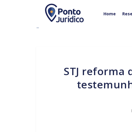
Home
Rese
STJ reforma decisão que invalidou testamento após
testemunh