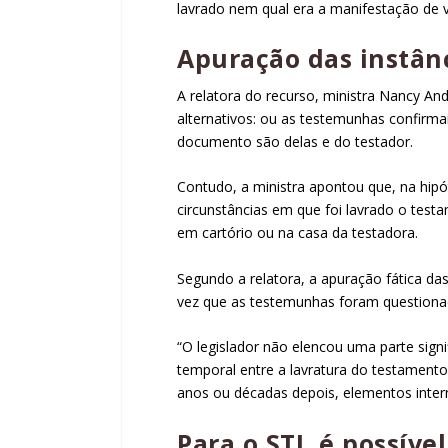
lavrado nem qual era a manifestação de 
Apuração das instân
A relatora do recurso, ministra Nancy An
alternativos: ou as testemunhas confirma
documento são delas e do testador.
Contudo, a ministra apontou que, na hip
circunstâncias em que foi lavrado o testa
em cartório ou na casa da testadora.
Segundo a relatora, a apuração fática das
vez que as testemunhas foram questionada
“O legislador não elencou uma parte sign
temporal entre a lavratura do testament
anos ou décadas depois, elementos inter
Para o STJ, é possível flexibilizar as formalidades exigidas para a validade