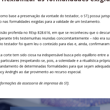
omo base a preservação da vontade do testador, o STJ possui jurisp
ão nas formalidades exigidas para a validade de um testamento.
ecisão proferida no
REsp 828.616
, em que se reconheceu que o descu
o perante três testemunhas reunidas concomitantemente – não era suf
o testador foi quem leu o conteúdo para elas e, ainda, confirmaram
ta corte tem sido ciosa na indispensável busca pelo equilíbrio entre
articulares (respeitando-se, pois, a solenidade e a ritualística pró
randamento de determinadas formalidades para que sejam adequada
ncy Andrighi ao dar
provimento
ao
recurso especial
.
formações da assessoria de imprensa do STJ.