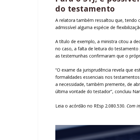
do testamento
A relatora também ressaltou que, tendo c
admissível alguma espécie de flexibilizaç
A título de exemplo, a ministra citou a d
no caso, a falta de leitura do testament
as testemunhas confirmaram que o própri
“O exame da jurisprudência revela que es
formalidades essenciais nos testamentos p
a necessidade, também premente, de ab
última vontade do testador”, concluiu Na
Leia o acórdão no REsp 2.080.530
.
Com in