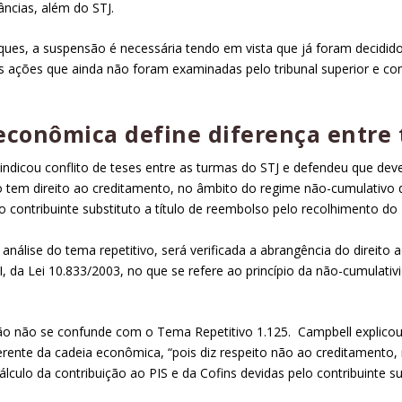
ncias, além do STJ.
ues, a suspensão é necessária tendo em vista que já foram decidi
 ações que ainda não foram examinadas pelo tribunal superior e co
econômica define diferença entre
indicou conflito de teses entre as turmas do STJ e defendeu que de
 tem direito ao creditamento, no âmbito do regime não-cumulativo d
ao contribuinte substituto a título de reembolso pelo recolhimento do
 análise do tema
repetitivo
, será verificada a abrangência do direito 
 I, da Lei 10.833/2003
, no que se refere ao princípio da não-cumulati
ssão não se confunde com o
Tema Repetitivo 1.125
. Campbell explicou
ente da cadeia econômica, “pois diz respeito não ao creditamento, 
ulo da contribuição ao PIS e da Cofins devidas pelo contribuinte sub