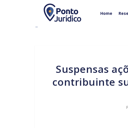
Home
Rese
Suspensas ações sobre creditamento de PIS e Cofins a
contribuinte s