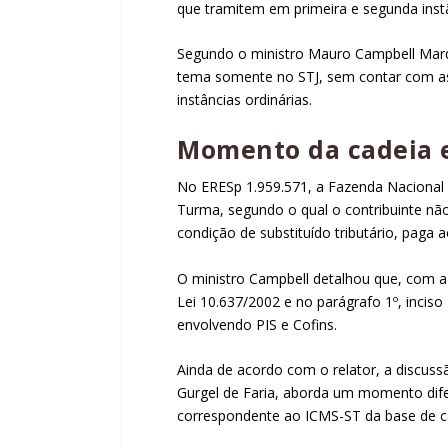
que tramitem em primeira e segunda instâ
Segundo o ministro Mauro Campbell Marq
tema somente no STJ, sem contar com as
instâncias ordinárias.
Momento da cadeia 
No
ERESp
1.959.571, a Fazenda Nacional 
Turma, segundo o qual o contribuinte não
condição de substituído tributário, paga 
O ministro Campbell detalhou que, com a
Lei 10.637/2002
e no
parágrafo 1º, inciso
envolvendo PIS e Cofins.
Ainda de acordo com o relator, a discu
Gurgel de Faria, aborda um momento difer
correspondente ao ICMS-ST da base de cálc