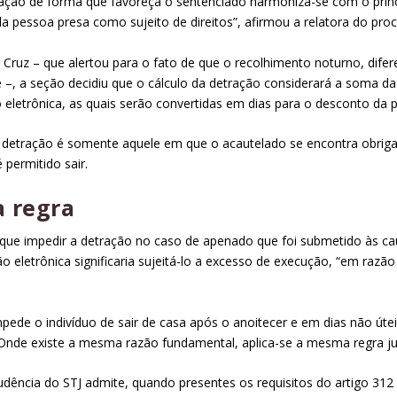
etração de forma que favoreça o sentenciado harmoniza-se com o prin
 pessoa presa como sujeito de direitos”, afirmou a relatora do proce
i Cruz – que alertou para o fato de que o recolhimento noturno, dife
de –, a seção decidiu que o cálculo da detração considerará a soma d
eletrônica, as quais serão convertidas em dias para o desconto da 
de detração é somente aquele em que o acautelado se encontra obrig
permitido sair.
a regra
u que impedir a detração no caso de apenado que foi submetido às cau
 eletrônica significaria sujeitá-lo a excesso de execução, “em razão 
impede o indivíduo de sair de casa após o anoitecer e em dias não út
 “Onde existe a mesma razão fundamental, aplica-se a mesma regra jur
rudência do STJ admite, quando presentes os requisitos do artigo 3