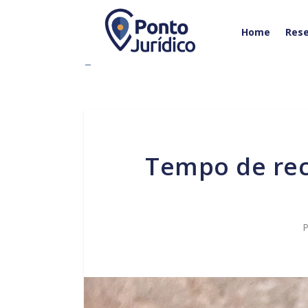
Home
Rese
Tempo de recolhimento domiciliar com tornozeleira
P