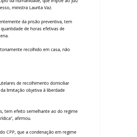
cípio da humanidade, que impõe ao juiz
sso, ministra Laurita Vaz.
rentemente da prisão preventiva, tem
a quantidade de horas efetivas de
pena.
atoriamente recolhido em casa, não
telares de recolhimento domiciliar
da limitação objetiva à liberdade
eis, tem efeito semelhante ao do regime
ídica”, afirmou.
12 do CPP, que a condenação em regime