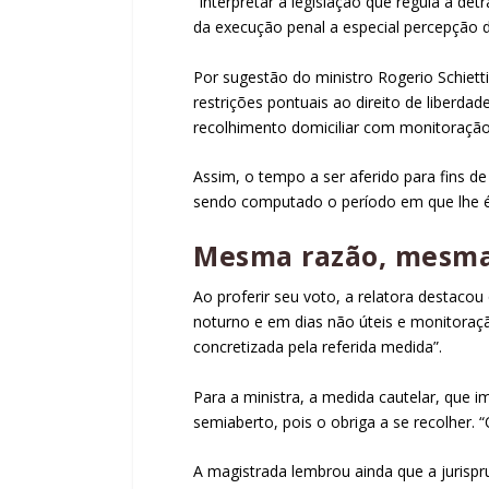
“Interpretar a legislação que regula a d
da execução penal a especial percepção da
Por sugestão do ministro Rogerio Schiett
restrições pontuais ao direito de liberda
recolhimento domiciliar com monitoração 
Assim, o tempo a ser aferido para fins 
sendo computado o período em que lhe é 
Mesma razão, mesm
Ao proferir seu voto, a relatora destaco
noturno e em dias não úteis e monitoração
concretizada pela referida medida”.
Para a ministra, a medida cautelar, que 
semiaberto, pois o obriga a se recolher.
A magistrada lembrou ainda que a jurisp